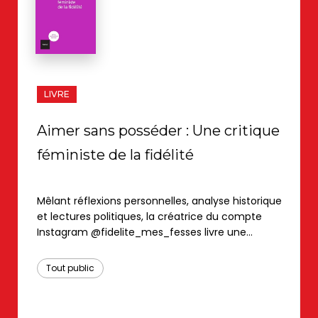
LIVRE
Aimer sans posséder : Une critique
féministe de la fidélité
Mêlant réflexions personnelles, analyse historique
et lectures politiques, la créatrice du compte
Instagram @fidelite_mes_fesses livre une
critique féministe de l'exclusivité conjugale.
S'interrogeant sur le modèle de la fidélité, qu'elle
Tout public
envisage comme une construction sociale et
patriarcale, elle montre que la monogamie n'est
pas un choix mais une norme coercitive pesant