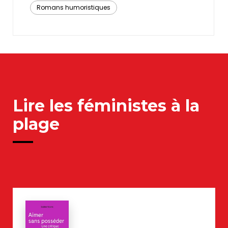
retourne sur son passage. Pour elle, c'est le
Romans humoristiques
début d'une odyssée singulière aux frontières
du fantastique.
Lire les féministes à la
plage