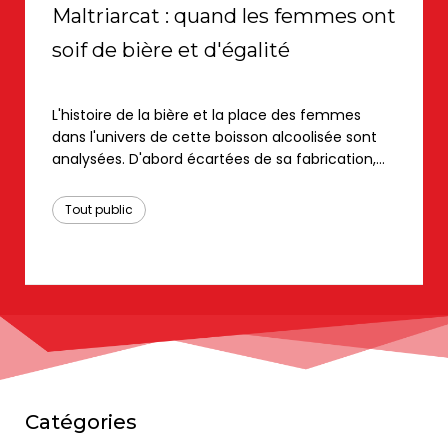
Maltriarcat : quand les femmes ont
soif de bière et d'égalité
L'histoire de la bière et la place des femmes
dans l'univers de cette boisson alcoolisée sont
analysées. D'abord écartées de sa fabrication,
les femmes deviennent par la suite un objet de
marketing dans des publicités souvent
Tout public
dégradantes et sexistes ou de cible
commerciale pour des saveurs présentées
comme féminines. Mais la remise en cause de
l'aspect genré de l'alcool bouleverse les usages.
Catégories