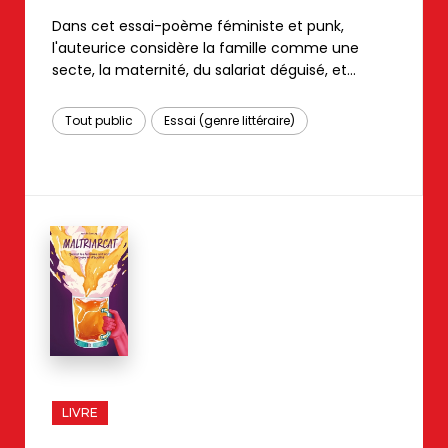
Dans cet essai-poème féministe et punk,
l'auteurice considère la famille comme une
secte, la maternité, du salariat déguisé, et
l'hétérosexualité, le cheval de Troie du
capitalisme. Iel aborde également la violence, le
Tout public
Essai (genre littéraire)
militantisme, l'amour, la sexualité, la création,
l'adelphité, la révolte située et les questions de
genres.
LIVRE