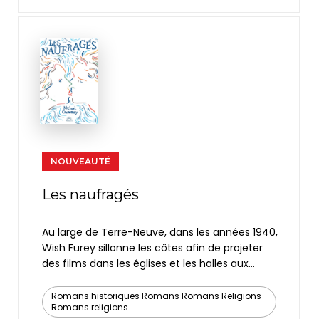
Débarquement, en distribuant café et
pâtisseries.
NOUVEAUTÉ
Les naufragés
Au large de Terre-Neuve, dans les années 1940,
Wish Furey sillonne les côtes afin de projeter
des films dans les églises et les halles aux
poissons. Il rencontre Sadie sur l'île de Fogo, le
coup de foudre est instantané. Mais il est
Romans historiques Romans Romans Religions
Romans religions
catholique et elle protestante, et la famille de