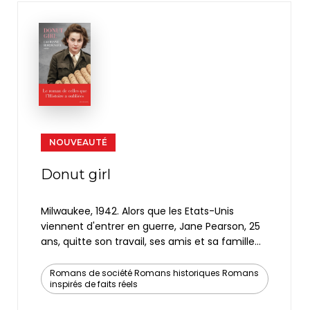
NOUVEAUTÉ
Donut girl
Milwaukee, 1942. Alors que les Etats-Unis
viennent d'entrer en guerre, Jane Pearson, 25
ans, quitte son travail, ses amis et sa famille
pour s'engager dans la Croix-Rouge. A New York
puis à Londres, la jeune femme et les autres
Romans de société Romans historiques Romans
inspirés de faits réels
engagées volontaires ont pour mission de
soutenir le moral des troupes alliées, jusqu'au